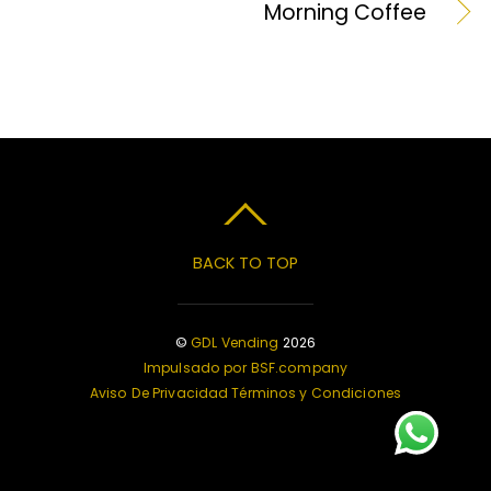
Morning Coffee
BACK TO TOP
©
GDL Vending
2026
Impulsado por BSF.company
Aviso De Privacidad
Términos y Condiciones